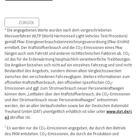
ZURÜCK
* Die angegebenen Werte wurden nach dem vorgeschriebenen
Messverfahren WLTP (World Harmonised Light Vehicles Test Procedure)
gemäß Pkw-Energieverbrauchskennzeichnungsverordnung (Pkw-EnVKV)
ermittelt. Der Kraftstoffverbrauch und die CO
-Emissionen eines Pkw
2
hängen auch vom Fahrstil und anderen nichttechnischen Faktoren ab. CO
2
ist das für die Erderwärmung hauptsächlich verantwortliche Treibhausgas.
Die Angaben beziehen sich nicht auf ein einzelnes Fahrzeug und sind nicht
Bestandteil des Angebots, sondern dienen allein Vergleichszwecken
zwischen den verschiedenen Fahrzeugtypen. Weitere Informationen zum
offiziellen Kraftstoffverbrauch, den offiziellen spezifischen CO
-
2
Emissionen und ggf. zum Stromverbrauch neuer Personenkraftwagen
können dem „Leitfaden über den Kraftstoffverbrauch, die CO
-Emissionen
2
und den Stromverbrauch neuer Personenkraftwagen“ entnommen
werden, der an allen Verkaufsstellen sowie bei der Deutschen Automobil
Treuhand GmbH (DAT) unentgeltlich erhältlich ist oder unter
www.dat.de/c
o2
abrufbar ist.
¹ Es werden nur die CO
-Emissionen angegeben, die durch den Betrieb
2
des PKW entstehen. CO
-Emissionen, die durch die Produktion und
2